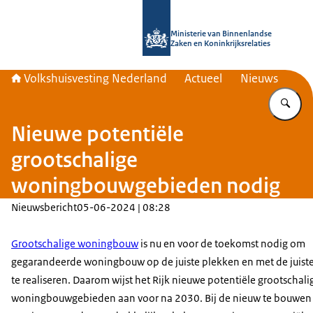
Naar de homepage van Home | Volks
Ministerie van Binnenlandse
Zaken en Koninkrijksrelaties
Volkshuisvesting Nederland
Actueel
Nieuws
Vu
Nieuwe potentiële
grootschalige
woningbouwgebieden nodig
Nieuwsbericht
05-06-2024 | 08:28
Grootschalige woningbouw
is nu en voor de toekomst nodig om
gegarandeerde woningbouw op de juiste plekken en met de juist
te realiseren. Daarom wijst het Rijk nieuwe potentiële grootschali
woningbouwgebieden aan voor na 2030. Bij de nieuw te bouwen