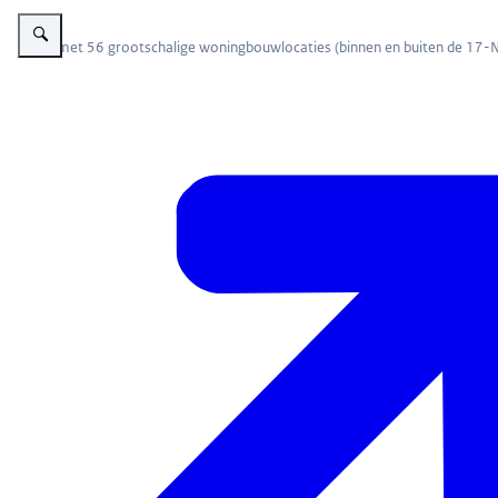
Vergroot afbeelding Een kaart van Nederland met daarop 56 grootschalig
Kaart met 56 grootschalige woningbouwlocaties (binnen en buiten de 1