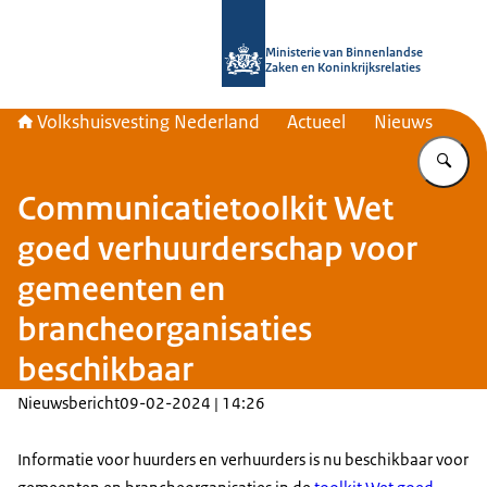
Naar de homepage van Home | Volks
Ministerie van Binnenlandse
Zaken en Koninkrijksrelaties
Volkshuisvesting Nederland
Actueel
Nieuws
Vu
Communicatietoolkit Wet
goed verhuurderschap voor
gemeenten en
brancheorganisaties
beschikbaar
Nieuwsbericht
09-02-2024 | 14:26
Informatie voor huurders en verhuurders is nu beschikbaar voor