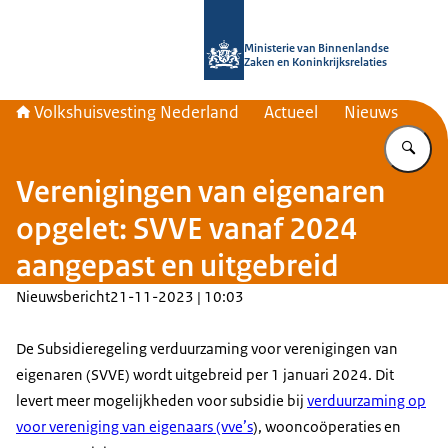
Naar de homepage van Home | Volks
Ministerie van Binnenlandse
Zaken en Koninkrijksrelaties
Volkshuisvesting Nederland
Actueel
Nieuws
Vu
Verenigingen van eigenaren
opgelet: SVVE vanaf 2024
aangepast en uitgebreid
Nieuwsbericht
21-11-2023 | 10:03
De Subsidieregeling verduurzaming voor verenigingen van
eigenaren (SVVE) wordt uitgebreid per 1 januari 2024. Dit
levert meer mogelijkheden voor subsidie bij
verduurzaming op
voor vereniging van eigenaars (vve’s
), wooncoöperaties en