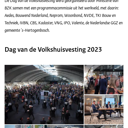
De Dag van de Volkshuisvesting werd georganiseerd door Ministerie van
BZK samen met een programmacommissie uit het werkveld, met daarin:
Aedes, Bouwend Nederland, Neprom, Woonbond, NVDE, TKI Bouw en
Techniek, IVBN, CBS, Kadaster, VNG, IPO, Valente, de Nederlandse GGZ en
gemeente 's-Hertogenbosch.
Dag van de Volkshuisvesting 2023
Open de galerij in vergrot
Op
Op
Open de galerij in vergrote weergave
Open de galerij in vergrot
Op