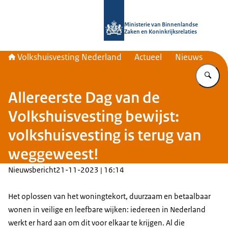
Naar de homepage van Home | Volks
Ministerie van Binnenlandse
Zaken en Koninkrijksrelaties
Volkshuisvesting Nederland
Actueel
Nieuws
Vu
Allereerste Dag van de
Volkshuisvesting bewijst:
volkshuisvesting is terug van
weggeweest!
Nieuwsbericht
21-11-2023 | 16:14
Het oplossen van het woningtekort, duurzaam en betaalbaar
wonen in veilige en leefbare wijken: iedereen in Nederland
werkt er hard aan om dit voor elkaar te krijgen. Al die