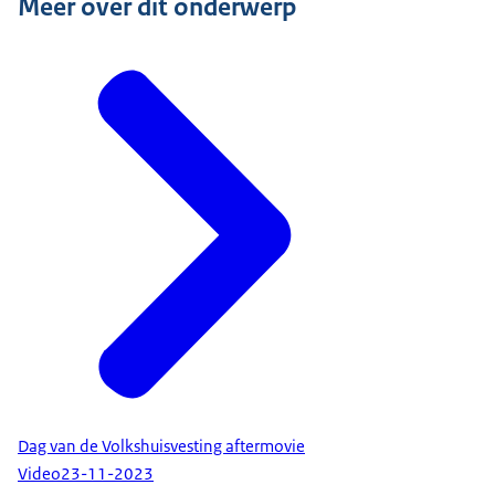
Meer over dit onderwerp
23-11-2023
03:19
mp4
44.5 MB
Download
Dag van de Volkshuisvesting aftermovie
Video
23-11-2023