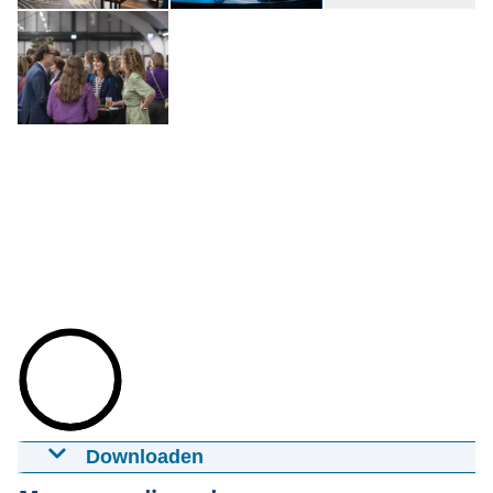
Open de galerij in vergrote weergave
Downloaden
Dag van de Volkshuisvesting aftermovie