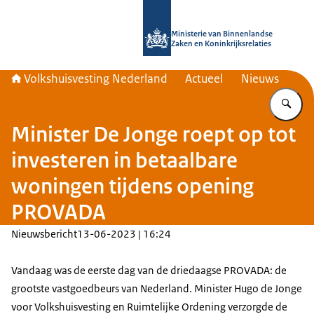
Naar de homepage van Home | Volks
Ministerie van Binnenlandse
Zaken en Koninkrijksrelaties
Volkshuisvesting Nederland
Actueel
Nieuws
Vu
Minister De Jonge roept op tot
investeren in betaalbare
woningen tijdens opening
PROVADA
Nieuwsbericht
13-06-2023 | 16:24
Vandaag was de eerste dag van de driedaagse PROVADA: de
grootste vastgoedbeurs van Nederland. Minister Hugo de Jonge
voor Volkshuisvesting en Ruimtelijke Ordening verzorgde de