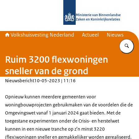
Naar de homepage van Home | Volks
Ministerie van Binnenlandse
Zaken en Koninkrijksrelaties
Volkshuisvesting Nederland
Actueel
Nieuws
Vu
Ruim 3200 flexwoningen
sneller van de grond
Nieuwsbericht
10-05-2023 | 11:16
Opnieuw kunnen meerdere gemeenten voor
woningbouwprojecten gebruikmaken van de voordelen die de
Omgevingswet vanaf 1 januari 2024 gaat bieden. Met de
toegestane experimenten onder de Crisis- en herstelwet
kunnen in een nieuwe tranche op z’n minst 3220
(flex)woningen sneller en gemakkelijker worden gerealiseerd.