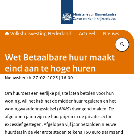
Naar de homepage van Home | Volks
Ministerie van Binnenlandse
Zaken en Koninkrijksrelaties
Volkshuisvesting Nederland
Actueel
Nieuws
Vu
Wet Betaalbare huur maakt
eind aan te hoge huren
Nieuwsbericht
27-02-2023 | 16:00
Om huurders een eerlijke prijs te laten betalen voor hun
woning, wil het kabinet de middenhuur reguleren en het
woningwaarderingsstelsel (WWS) dwingend maken. De
afgelopen jaren zijn de huurprijzen in de private sector
excessief gestegen. Afgelopen vijf jaar betaalden nieuwe
huurders in de vier grote steden telkens 160 euro per maand