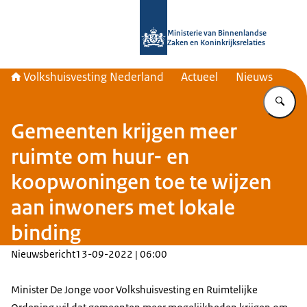
Naar de homepage van Home | Volks
Ministerie van Binnenlandse
Zaken en Koninkrijksrelaties
Volkshuisvesting Nederland
Actueel
Nieuws
Vu
Gemeenten krijgen meer
ruimte om huur- en
koopwoningen toe te wijzen
aan inwoners met lokale
binding
Nieuwsbericht
13-09-2022 | 06:00
Minister De Jonge voor Volkshuisvesting en Ruimtelijke