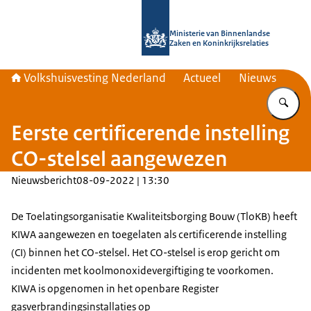
Naar de homepage van Home | Volks
Ministerie van Binnenlandse
Zaken en Koninkrijksrelaties
Volkshuisvesting Nederland
Actueel
Nieuws
Vu
Eerste certificerende instelling
CO-stelsel aangewezen
Nieuwsbericht
08-09-2022 | 13:30
De Toelatingsorganisatie Kwaliteitsborging Bouw (TloKB) heeft
KIWA aangewezen en toegelaten als certificerende instelling
(CI) binnen het CO-stelsel. Het CO-stelsel is erop gericht om
incidenten met koolmonoxidevergiftiging te voorkomen.
KIWA is opgenomen in het openbare Register
gasverbrandingsinstallaties op