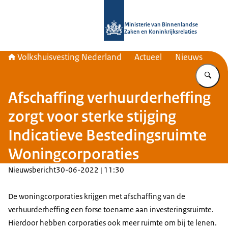
Naar de homepage van Home | Volks
Ministerie van Binnenlandse
Zaken en Koninkrijksrelaties
Volkshuisvesting Nederland
Actueel
Nieuws
Vu
Afschaffing verhuurderheffing
zorgt voor sterke stijging
Indicatieve Bestedingsruimte
Woningcorporaties
Nieuwsbericht
30-06-2022 | 11:30
De woningcorporaties krijgen met afschaffing van de
verhuurderheffing een forse toename aan investeringsruimte.
Hierdoor hebben corporaties ook meer ruimte om bij te lenen.