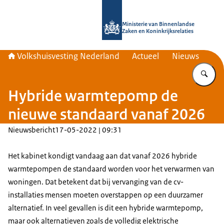
Naar de homepage van Home | Volks
Ministerie van Binnenlandse
Zaken en Koninkrijksrelaties
Volkshuisvesting Nederland
Actueel
Nieuws
Vu
Hybride warmtepomp de
nieuwe standaard vanaf 2026
Nieuwsbericht
17-05-2022 | 09:31
Het kabinet kondigt vandaag aan dat vanaf 2026 hybride
warmtepompen de standaard worden voor het verwarmen van
woningen. Dat betekent dat bij vervanging van de cv-
installaties mensen moeten overstappen op een duurzamer
alternatief. In veel gevallen is dit een hybride warmtepomp,
maar ook alternatieven zoals de volledig elektrische