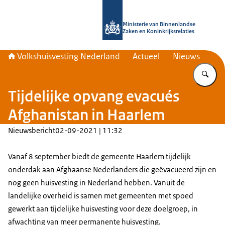
Naar de homepage van Home | Volks
Ministerie van Binnenlandse
Zaken en Koninkrijksrelaties
Volkshuisvesting Nederland
Actueel
Nieuws
Vu
Tijdelijke opvang evacués
Afghanistan in Haarlem
Nieuwsbericht
02-09-2021 | 11:32
Vanaf 8 september biedt de gemeente Haarlem tijdelijk
onderdak aan Afghaanse Nederlanders die geëvacueerd zijn en
nog geen huisvesting in Nederland hebben. Vanuit de
landelijke overheid is samen met gemeenten met spoed
gewerkt aan tijdelijke huisvesting voor deze doelgroep, in
afwachting van meer permanente huisvesting.