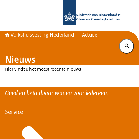
Naar de homepage van Home | Volks
Ministerie van Binnenlandse
Zaken en Koninkrijksrelaties
Volkshuisvesting Nederland
Actueel
Vu
Nieuws
Hier vindt u het meest recente nieuws
Goed en betaalbaar wonen voor iedereen.
Service