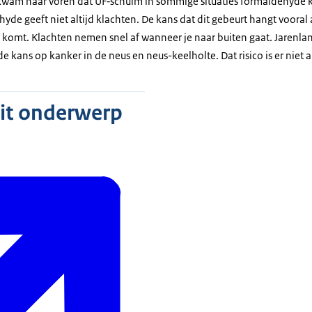
wam naar voren dat UF‑schuim in sommige situaties formaldehyde k
de geeft niet altijd klachten. De kans dat dit gebeurt hangt vooral 
g komt. Klachten nemen snel af wanneer je naar buiten gaat. Jarenl
kans op kanker in de neus en neus-keelholte. Dat risico is er niet als
dit onderwerp