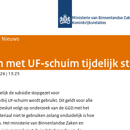
Naar de homepage van Home | Volksh
Ministerie van Binnenlandse Za
Koninkrijksrelaties
Nieuws
n met UF‑schuim tijdelijk s
26 | 13:25
delijk de subsidie stopgezet voor
bij UF‑schuim wordt gebruikt. Dit geldt voor alle
 besluit volgt op onderzoek van de GGD met het
teriaal niet te gebruiken zolang onduidelijk is hoe
 is. Het ministerie van Binnenlandse Zaken en