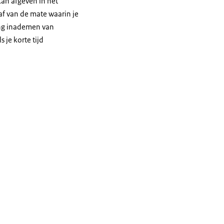
an afgeven in het
af van de mate waarin je
ang inademen van
 je korte tijd