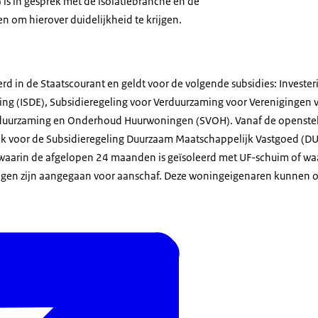
) is in gesprek met de isolatiebranche en de
en om hierover duidelijkheid te krijgen.
erd in de Staatscourant en geldt voor de volgende subsidies: Invest
ing (ISDE), Subsidieregeling voor Verduurzaming voor Verenigingen 
rduurzaming en Onderhoud Huurwoningen (SVOH). Vanaf de openstell
ok voor de Subsidieregeling Duurzaam Maatschappelijk Vastgoed (D
s waarin de afgelopen 24 maanden is geïsoleerd met UF-schuim of waa
ngen zijn aangegaan voor aanschaf. Deze woningeigenaren kunnen o