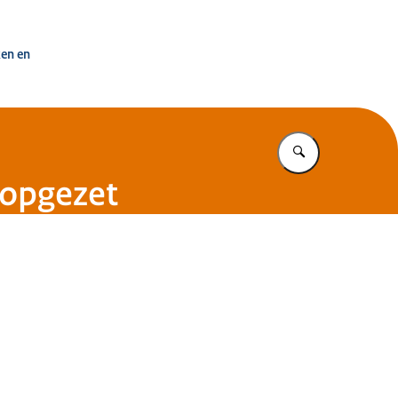
uisvesting Nederland
ken en
Vul in wat u z
topgezet