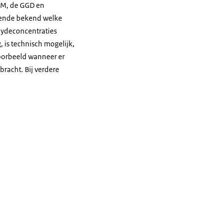
VM, de GGD en
oende bekend welke
ydeconcentraties
, is technisch mogelijk,
jvoorbeeld wanneer er
racht. Bij verdere