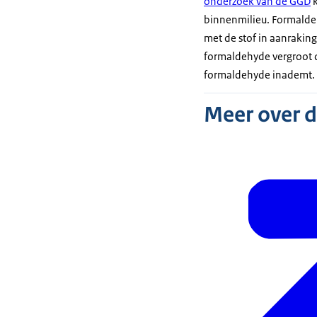
onderzoek van de GGD
k
binnenmilieu. Formaldehy
met de stof in aanrakin
formaldehyde vergroot de 
formaldehyde inademt.
Meer over 