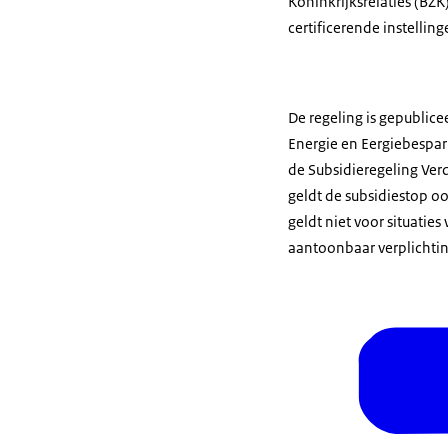
Koninkrijksrelaties (BZK
certificerende instelling
De regeling is gepublice
Energie en Eergiebespar
de Subsidieregeling Ve
geldt de subsidiestop o
geldt niet voor situatie
aantoonbaar verplichti