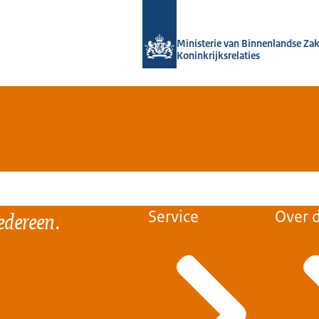
Naar de homepage van Home | Volksh
Ministerie van Binnenlandse Za
Koninkrijksrelaties
edereen.
Service
Over d