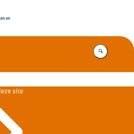
uisvesting Nederland
ken en
Vul in wat u z
eze site