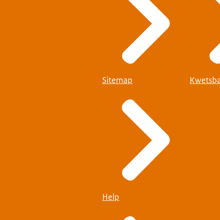
Sitemap
Kwetsba
Help